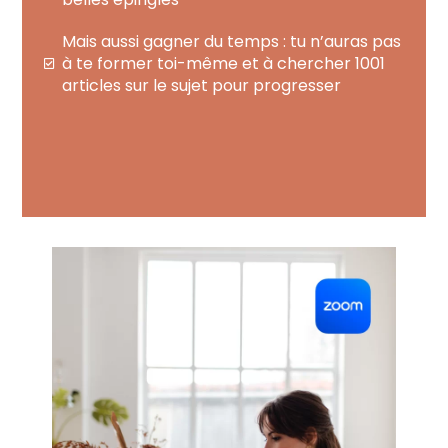
Mais aussi gagner du temps : tu n’auras pas
à te former toi-même et à chercher 1001
articles sur le sujet pour progresser