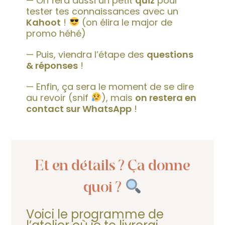
— On fera aussi un petit
quiz
pour
tester tes connaissances avec un
Kahoot
!
(on élira le major de
promo héhé)
— Puis, viendra l’étape des
questions
& réponses
!
— Enfin, ça sera le moment de se dire
au revoir (snif
), mais
on restera en
contact sur WhatsApp
!
Et en détails ? Ça donne
quoi ?
Voici le programme de